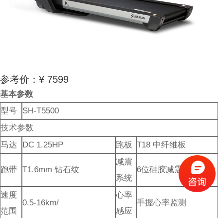
参考价：¥ 7599
基本参数
型号
SH-T5500
技术参数
马达
DC 1.25HP
跑板
T18 中纤维板
减震
跑带
T1.6mm 钻石纹
6位硅胶减震
系统
速度
心率
0.5-16km/
手握心率监测
范围
感应