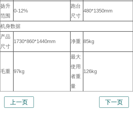
扬升
跑台
0-12%
480*1350mm
范围
尺寸
机身数据
产品
1730*860*1440mm
净重
85kg
尺寸
最大
使用
毛重
97kg
126kg
者重
量